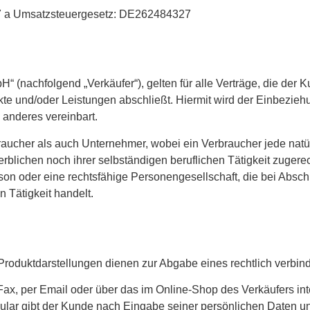
27 a Umsatzsteuergesetz: DE262484327
(nachfolgend „Verkäufer“), gelten für alle Verträge, die der K
kte und/oder Leistungen abschließt. Hiermit wird der Einbezi
 anderes vereinbart.
raucher als auch Unternehmer, wobei ein Verbraucher jede natür
rblichen noch ihrer selbständigen beruflichen Tätigkeit zuger
rson oder eine rechtsfähige Personengesellschaft, die bei Abs
n Tätigkeit handelt.
Produktdarstellungen dienen zur Abgabe eines rechtlich verbi
Fax, per Email oder über das im Online-Shop des Verkäufers int
mular gibt der Kunde nach Eingabe seiner persönlichen Daten un