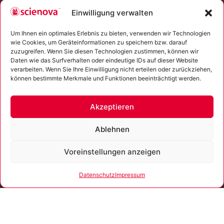
Einwilligung verwalten
E-Mail:
info@scienova.com
Tel.:
+49 (0) 3641 504 586
Um Ihnen ein optimales Erlebnis zu bieten, verwenden wir Technologien
Fax: + 49 (0) 3641 504 587
wie Cookies, um Geräteinformationen zu speichern bzw. darauf
zuzugreifen. Wenn Sie diesen Technologien zustimmen, können wir
Verkauf erfolgt nur an Geschäftskunden
Daten wie das Surfverhalten oder eindeutige IDs auf dieser Website
(Forschungseinrichtungen, Labore, Öffentlicher Dienst,
verarbeiten. Wenn Sie Ihre Einwilligung nicht erteilen oder zurückziehen,
Industrie und Handel).
können bestimmte Merkmale und Funktionen beeinträchtigt werden.
Akzeptieren
Alle Produkte
Xpress Dialyzer
Ablehnen
Xpress Dialysis Box
GeBAflex
Voreinstellungen anzeigen
Dialyseschläuche
Kryo-Etiketten
Datenschutz
Impressum
Mehr Links
Impressum
Datenschutzerklärung