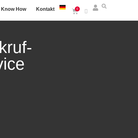
Know How
Kontakt
0
kruf-
vice