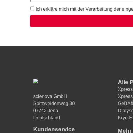
Ich erkläre mich mit der Verarbeitung der ei
Alternative:
Alle 
Xpress
scienova GmbH
Xpress
Spitzweidenweg 30
GeBAfl
07743 Jena
Dialys
Deutschland
Kryo-Et
Kundenservice
Mehr 