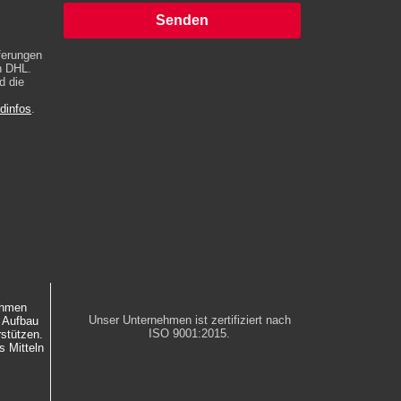
Senden
Alternative:
eferungen
h DHL.
d die
dinfos
.
ehmen
Unser Unternehmen ist zertifiziert nach
m Aufbau
ISO 9001:2015.
rstützen.
s Mitteln