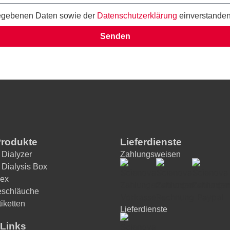
ngegebenen Daten sowie der
Datenschutzerklärung
einverstanden
Senden
Produkte
Lieferdienste
 Dialyzer
Zahlungsweisen
 Dialysis Box
ex
eschläuche
iketten
Lieferdienste
Links