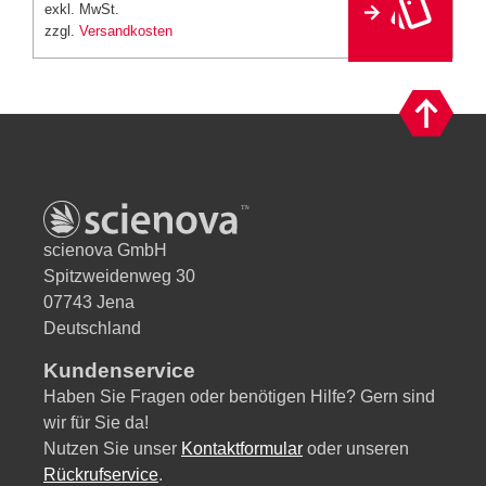
e
exkl. MwSt.
r
zzgl.
Versandkosten
n
a
ti
v
e
:
scienova GmbH
Spitzweidenweg 30
07743 Jena
Deutschland
Kundenservice
Haben Sie Fragen oder benötigen Hilfe? Gern sind
wir für Sie da!
Nutzen Sie unser
Kontaktformular
oder unseren
Rückrufservice
.