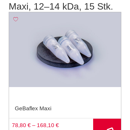
Maxi, 12–14 kDa, 15 Stk.
GeBaflex Maxi
A
78,80
€
–
168,10
€
lt