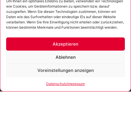
Um Ihnen ein optimales Erlebnis zu bieten, verwenden wir Technologien
wie Cookies, um Geräteinformationen zu speichern bzw. darauf
zuzugreifen. Wenn Sie diesen Technologien zustimmen, können wir
Daten wie das Surfverhalten oder eindeutige IDs auf dieser Website
verarbeiten. Wenn Sie Ihre Einwilligung nicht erteilen oder zurückziehen,
können bestimmte Merkmale und Funktionen beeinträchtigt werden.
Ich erkläre mich mit der Verarbeitung der eingegebenen
Daten sowie der
Datenschutzerklärung
einverstanden.
Akzeptieren
Senden
Alternative:
Ablehnen
Voreinstellungen anzeigen
Gefördert
Gemäß der
Datenschutz
Impressum
durch
Beratungsrichtlinie des
Freistaates Thüringen
erhält das
Unternehmen eine
Unser Unternehmen ist
Förderung für
zertifiziert nach ISO 9001:2015.
Beratungen und
Prozessbegleitungen,
die Strategien zum
Aufbau bzw. für eine
nachhaltige positive