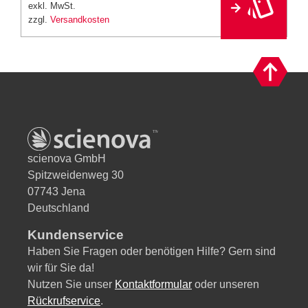
e
exkl. MwSt.
r
zzgl.
Versandkosten
n
a
ti
v
e
:
scienova GmbH
Spitzweidenweg 30
07743 Jena
Deutschland
Kundenservice
Haben Sie Fragen oder benötigen Hilfe? Gern sind
wir für Sie da!
Nutzen Sie unser
Kontaktformular
oder unseren
Rückrufservice
.