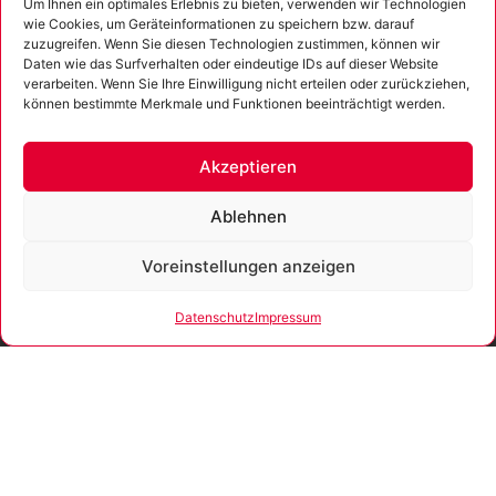
Um Ihnen ein optimales Erlebnis zu bieten, verwenden wir Technologien
wie Cookies, um Geräteinformationen zu speichern bzw. darauf
zuzugreifen. Wenn Sie diesen Technologien zustimmen, können wir
Daten wie das Surfverhalten oder eindeutige IDs auf dieser Website
verarbeiten. Wenn Sie Ihre Einwilligung nicht erteilen oder zurückziehen,
können bestimmte Merkmale und Funktionen beeinträchtigt werden.
Ich erkläre mich mit der Verarbeitung der eingegebenen
Daten sowie der
Datenschutzerklärung
einverstanden.
Akzeptieren
Senden
Alternative:
Ablehnen
Voreinstellungen anzeigen
Gefördert
Gemäß der
Datenschutz
Impressum
durch
Beratungsrichtlinie des
Freistaates Thüringen
erhält das
Unternehmen eine
Unser Unternehmen ist
Förderung für
zertifiziert nach ISO 9001:2015.
Beratungen und
Prozessbegleitungen,
die Strategien zum
Aufbau bzw. für eine
nachhaltige positive