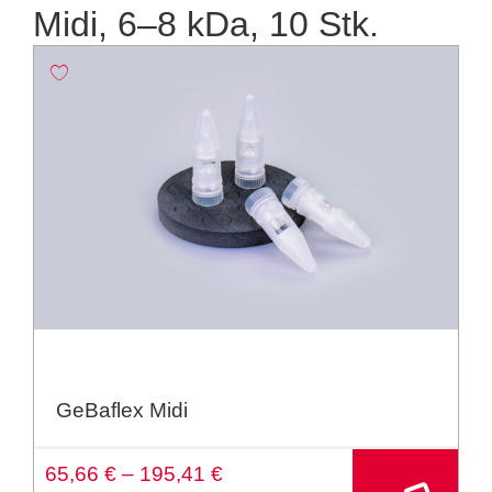
Midi, 6–8 kDa, 10 Stk.
GeBaflex Midi
A
65,66
€
–
195,41
€
lt