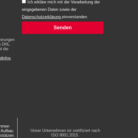
Ich erkläre mich mit der Verarbeitung der
eingegebenen Daten sowie der
Datenschutzerklärung
einverstanden.
Senden
Alternative:
eferungen
h DHL.
d die
dinfos
.
ehmen
Unser Unternehmen ist zertifiziert nach
m Aufbau
ISO 9001:2015.
rstützen.