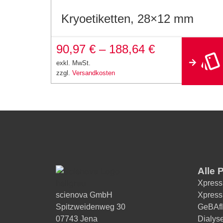
Kryoetiketten, 28×12 mm
90,97
€
–
188,64
€
exkl. MwSt.
zzgl.
Versandkosten
Alle 
Xpress
scienova GmbH
Xpress
Spitzweidenweg 30
GeBAfl
07743 Jena
Dialys