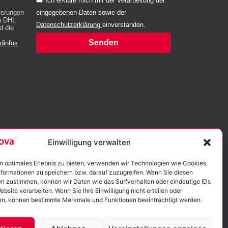
Ich erkläre mich mit der Verarbeitung der
eferungen
eingegebenen Daten sowie der
h DHL.
Datenschutzerklärung
einverstanden.
d die
Senden
dinfos
.
Alternative:
Einwilligung verwalten
n optimales Erlebnis zu bieten, verwenden wir Technologien wie Cookies,
formationen zu speichern bzw. darauf zuzugreifen. Wenn Sie diesen
n zustimmen, können wir Daten wie das Surfverhalten oder eindeutige IDs
ebsite verarbeiten. Wenn Sie Ihre Einwilligung nicht erteilen oder
ehmen
n, können bestimmte Merkmale und Funktionen beeinträchtigt werden.
m Aufbau
rstützen.
Unser Unternehmen ist zertifiziert nach
s Mitteln
ISO 9001:2015.