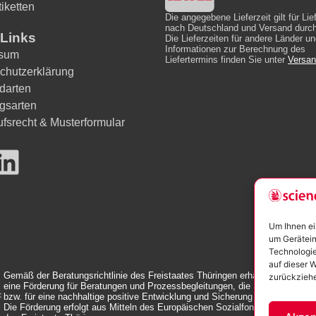
iketten
Die angegebene Lieferzeit gilt für Li
nach Deutschland und Versand durc
Links
Die Lieferzeiten für andere Länder un
Informationen zur Berechnung des
ssum
Liefertermins finden Sie unter
Versan
chutzerklärung
darten
gsarten
ufsrecht & Musterformular
Um Ihnen ei
um Gerätein
Technologie
auf dieser W
Gemäß der Beratungsrichtlinie des Freistaates Thüringen erhält das Untern
zurückziehe
eine Förderung für Beratungen und Prozessbegleitungen, die Strategien zu
bzw. für eine nachhaltige positive Entwicklung und Sicherung von KMU unte
Die Förderung erfolgt aus Mitteln des Europäischen Sozialfonds Plus und au