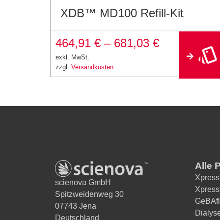
XDB™ MD100 Refill-Kit
464,91
€
–
681,03
€
exkl. MwSt.
zzgl.
Versandkosten
Alle 
Xpress
scienova GmbH
Xpress
Spitzweidenweg 30
GeBAfl
07743 Jena
Dialys
Deutschland