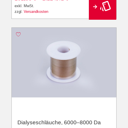
e
exkl. MwSt.
r
zzgl.
Versandkosten
n
a
ti
v
e
:
Dialyseschläuche, 6000–8000 Da