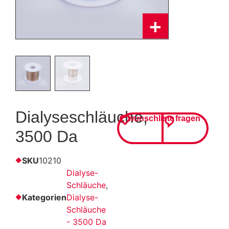
Dialyseschläuche,
wunschliste
fragen
3500 Da
SKU
10210
Dialyse-
Schläuche
,
Kategorien
Dialyse-
Schläuche
- 3500 Da