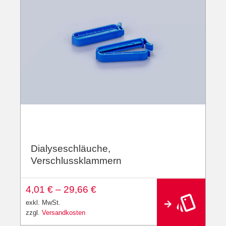
Dialyseschläuche,
Verschlussklammern
A
4,01
€
–
29,66
€
lt
e
exkl. MwSt.
r
zzgl.
Versandkosten
n
a