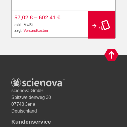
A
57,02
€
–
602,41
€
lt
e
exkl. MwSt.
r
zzgl.
Versandkosten
n
a
ti
v
e
:
scienova GmbH
Spitzweidenweg 30
07743 Jena
Deutschland
Kundenservice