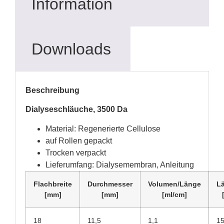
Information
Downloads
Beschreibung
Dialyseschläuche, 3500 Da
Material: Regenerierte Cellulose
auf Rollen gepackt
Trocken verpackt
Lieferumfang: Dialysemembran, Anleitung
Flachbreite
Durchmesser
Volumen/Länge
L
[mm]
[mm]
[ml/cm]
18
11,5
1,1
1