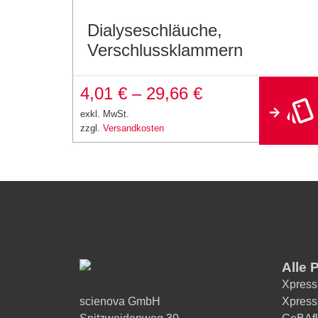
Dialyseschläuche,
Verschlussklammern
4,01
€
–
29,66
€
exkl. MwSt.
zzgl.
Versandkosten
Alle 
Xpress
scienova GmbH
Xpress