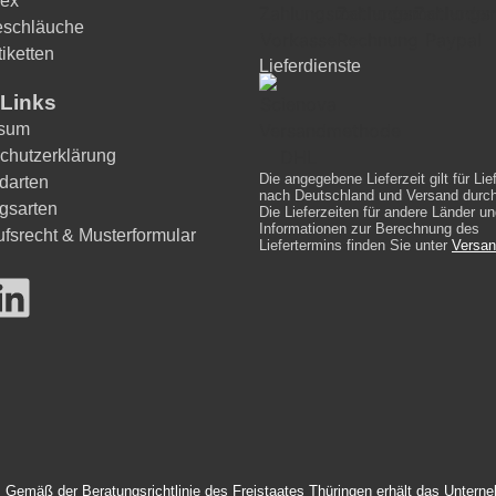
ex
eschläuche
iketten
Lieferdienste
Links
ssum
chutzerklärung
Die angegebene Lieferzeit gilt für Li
darten
nach Deutschland und Versand durc
gsarten
Die Lieferzeiten für andere Länder un
Informationen zur Berechnung des
ufsrecht & Musterformular
Liefertermins finden Sie unter
Versan
Gemäß der Beratungsrichtlinie des Freistaates Thüringen erhält das Untern