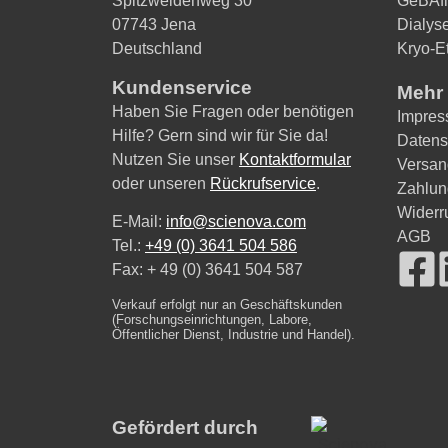
Spitzweidenweg 30
GeBAfl
07743 Jena
Dialys
Deutschland
Kryo-Et
Kundenservice
Mehr 
Haben Sie Fragen oder benötigen
Impre
Hilfe? Gern sind wir für Sie da!
Datens
Nutzen Sie unser
Kontaktformular
Versan
oder unseren
Rückrufservice
.
Zahlun
Widerr
E-Mail:
info@scienova.com
AGB
Tel.:
+49 (0) 3641 504 586
Fax: + 49 (0) 3641 504 587
Verkauf erfolgt nur an Geschäftskunden
(Forschungseinrichtungen, Labore,
Öffentlicher Dienst, Industrie und Handel).
Gefördert durch