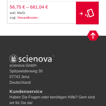
A
56,75
€
–
681,04
€
lt
e
exkl. MwSt.
r
zzgl.
Versandkosten
n
a
ti
v
e
:
scienova GmbH
Spitzweidenweg 30
07743 Jena
Deutschland
Kundenservice
Haben Sie Fragen oder benötigen Hilfe? Gern sind
wir für Sie da!