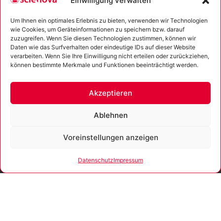
Einwilligung verwalten
Newsletter
Um Ihnen ein optimales Erlebnis zu bieten, verwenden wir Technologien
wie Cookies, um Geräteinformationen zu speichern bzw. darauf
zuzugreifen. Wenn Sie diesen Technologien zustimmen, können wir
Daten wie das Surfverhalten oder eindeutige IDs auf dieser Website
verarbeiten. Wenn Sie Ihre Einwilligung nicht erteilen oder zurückziehen,
können bestimmte Merkmale und Funktionen beeinträchtigt werden.
Ich erkläre mich mit der Verarbeitung der eingegebenen
Daten sowie der
Datenschutzerklärung
einverstanden.
Akzeptieren
Senden
Ablehnen
Alternative:
Voreinstellungen anzeigen
Gefördert
Datenschutz
Impressum
Gemäß der
durch
Beratungsrichtlinie des
Freistaates Thüringen
erhält das
Unternehmen eine
Unser Unternehmen ist
Förderung für
zertifiziert nach ISO 9001:2015.
Beratungen und
Prozessbegleitungen,