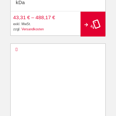
kDa
A
43,31
€
–
488,17
€
lt
e
exkl. MwSt.
r
zzgl.
Versandkosten
n
a
ti
v
e
: