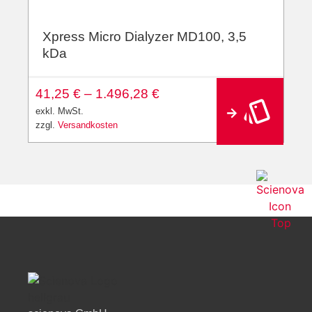
Xpress Micro Dialyzer MD100, 3,5
kDa
A
41,25
€
–
1.496,28
€
lt
e
exkl. MwSt.
r
zzgl.
Versandkosten
n
a
ti
v
e
: