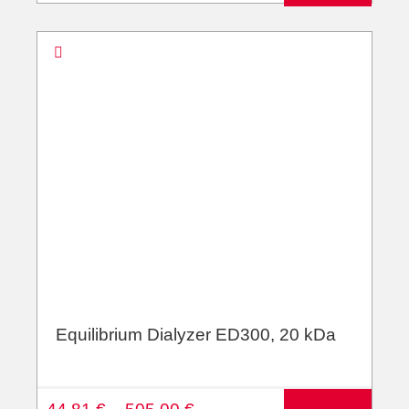
ti
v
e
:
Equilibrium Dialyzer ED300, 20 kDa
A