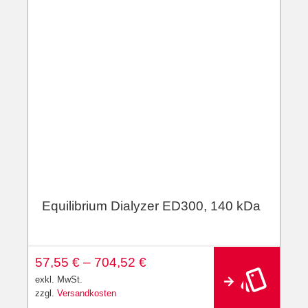
Equilibrium Dialyzer ED300, 140 kDa
A
57,55
€
–
704,52
€
lt
e
exkl. MwSt.
r
zzgl.
Versandkosten
n
a