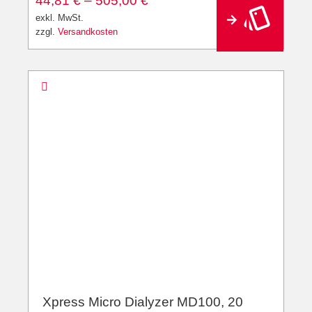
44,81
€
–
505,00
€
lt
e
exkl. MwSt.
r
zzgl.
Versandkosten
n
a
ti
v
e
:
Xpress Micro Dialyzer MD100, 20