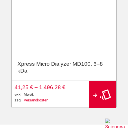
Xpress Micro Dialyzer MD100, 6–8
kDa
A
41,25
€
–
1.496,28
€
lt
e
exkl. MwSt.
r
zzgl.
Versandkosten
n
a
ti
v
e
: