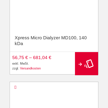
Xpress Micro Dialyzer MD100, 140
kDa
A
56,75
€
–
681,04
€
lt
e
exkl. MwSt.
r
zzgl.
Versandkosten
n
a
ti
v
e
: