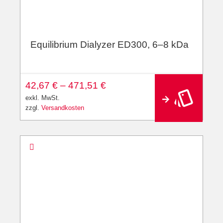
Equilibrium Dialyzer ED300, 6–8 kDa
A
42,67
€
–
471,51
€
lt
e
exkl. MwSt.
r
zzgl.
Versandkosten
n
a
ti
v
e
: