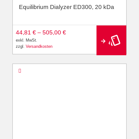
Equilibrium Dialyzer ED300, 20 kDa
A
44,81
€
–
505,00
€
lt
e
exkl. MwSt.
r
zzgl.
Versandkosten
n
a
ti
v
e
: