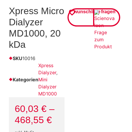
Xpress Micro
wunschliste
fragen
Dialyzer
MD1000, 20
kDa
SKU
10016
Xpress
Dialyzer
,
Kategorien
Mini
Dialyzer
MD1000
60,03
€
–
468,55
€