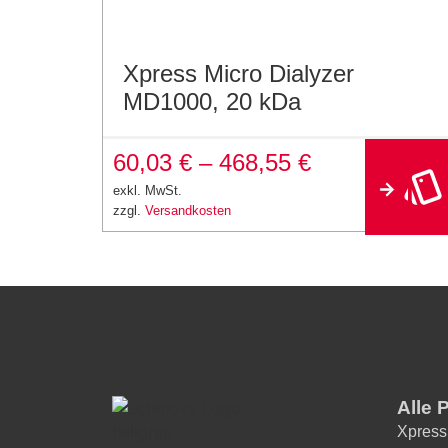
Xpress Micro Dialyzer
MD1000, 20 kDa
60,03
€
–
468,55
€
exkl. MwSt.
zzgl.
Versandkosten
Alle 
Xpress