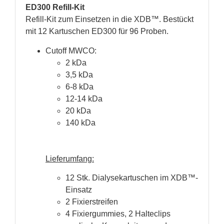
ED300 Refill-Kit
Refill-Kit zum Einsetzen in die XDB™. Bestückt
mit 12 Kartuschen ED300 für 96 Proben.
Cutoff MWCO:
2 kDa
3,5 kDa
6-8 kDa
12-14 kDa
20 kDa
140 kDa
Lieferumfang:
12 Stk. Dialysekartuschen im XDB™-
Einsatz
2 Fixierstreifen
4 Fixiergummies, 2 Halteclips