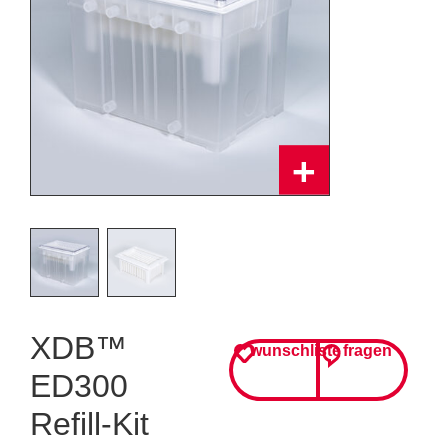
XDB™
wunschliste
fragen
ED300
Refill-Kit