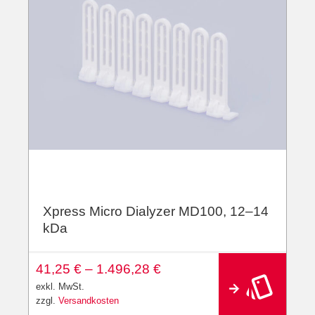
Xpress Micro Dialyzer MD100, 12–14
kDa
A
41,25
€
–
1.496,28
€
lt
e
exkl. MwSt.
r
zzgl.
Versandkosten
n
a