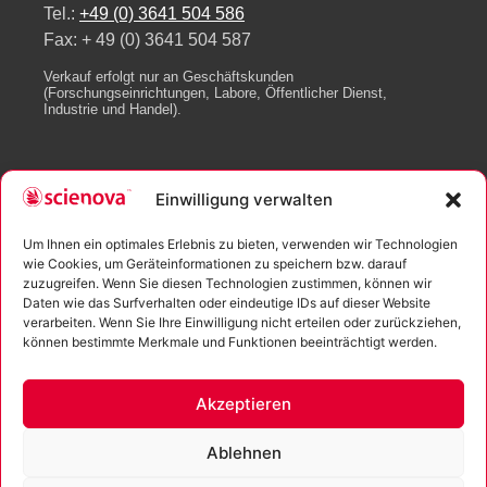
Tel.:
+49 (0) 3641 504 586
Fax: + 49 (0) 3641 504 587
Verkauf erfolgt nur an Geschäftskunden
(Forschungseinrichtungen, Labore, Öffentlicher Dienst,
Industrie und Handel).
Alle Produkte
Einwilligung verwalten
Xpress Dialyzer
Xpress Dialysis Box
Um Ihnen ein optimales Erlebnis zu bieten, verwenden wir Technologien
wie Cookies, um Geräteinformationen zu speichern bzw. darauf
GeBAflex
zuzugreifen. Wenn Sie diesen Technologien zustimmen, können wir
Dialyseschläuche
Daten wie das Surfverhalten oder eindeutige IDs auf dieser Website
Kryo-Etiketten
verarbeiten. Wenn Sie Ihre Einwilligung nicht erteilen oder zurückziehen,
können bestimmte Merkmale und Funktionen beeinträchtigt werden.
Mehr Links
Impressum
Akzeptieren
Datenschutzerklärung
Versandarten
Ablehnen
Zahlungsarten