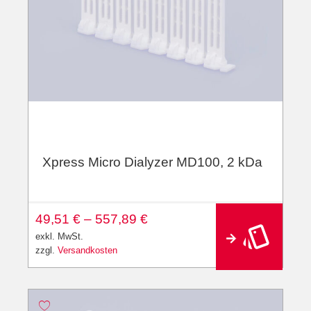
Xpress Micro Dialyzer MD100, 2 kDa
A
49,51
€
–
557,89
€
lt
e
exkl. MwSt.
r
zzgl.
Versandkosten
n
a
ti
v
e
: