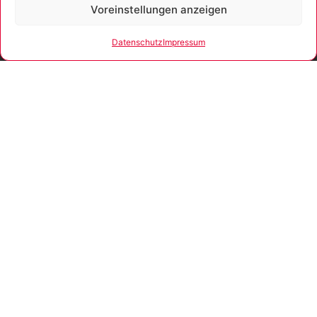
Widerrufsrecht & Musterformular
Voreinstellungen anzeigen
AGB
Datenschutz
Impressum
Lieferdienste
Zahlungsweisen
Lieferdienste
Die angegebene Lieferzeit gilt für Lieferungen nach
Deutschland und Versand durch DHL. Die Lieferzeiten für
andere Länder und die Informationen zur Berechnung des
Liefertermins finden Sie unter
Versandinfos
.
Newsletter