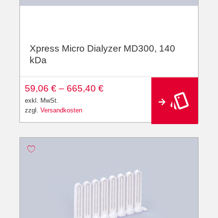
Xpress Micro Dialyzer MD300, 140
kDa
A
59,06
€
–
665,40
€
lt
e
exkl. MwSt.
r
zzgl.
Versandkosten
n
a
ti
v
e
: