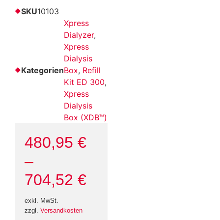
SKU
10103
Xpress
Dialyzer
,
Xpress
Dialysis
Kategorien
Box
,
Refill
Kit ED 300
,
Xpress
Dialysis
Box (XDB™)
480,95
€
–
704,52
€
exkl. MwSt.
zzgl.
Versandkosten