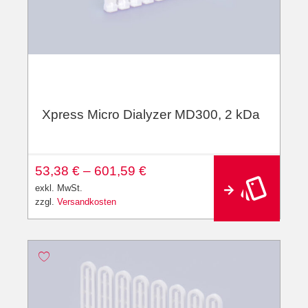
Xpress Micro Dialyzer MD300, 2 kDa
A
53,38
€
–
601,59
€
lt
e
exkl. MwSt.
r
zzgl.
Versandkosten
n
a
ti
v
e
: