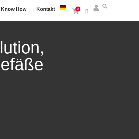
Know How
Kontakt
0
lution
,
gefäße