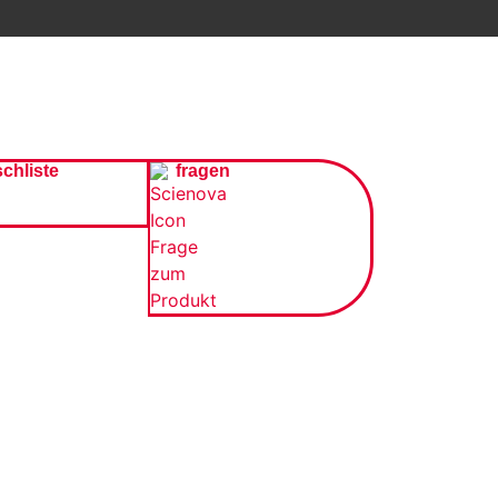
chliste
fragen