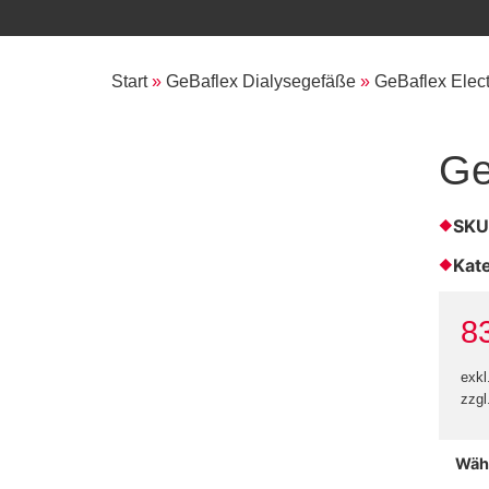
Start
»
GeBaflex Dialysegefäße
»
GeBaflex Elect
Ge
SKU
Kat
8
exkl
zzgl