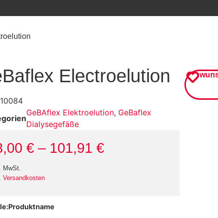
roelution
Baflex Electroelution
wuns
10084
GeBAflex Elektroelution
,
GeBaflex
egorien
Dialysegefäße
3,00
€
–
101,91
€
. MwSt.
.
Versandkosten
Produktname