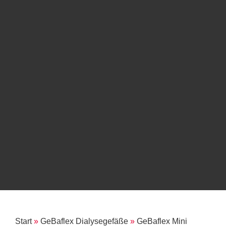
Start
»
GeBaflex Dialysegefäße
»
GeBaflex Mini