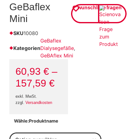
GeBaflex
wunschliste
fragen
Mini
SKU
10080
GeBaflex
Kategorien
Dialysegefäße
,
GeBAflex Mini
60,93
€
–
157,59
€
exkl. MwSt.
zzgl.
Versandkosten
Produktname