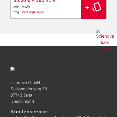
65,66
€
–
195,41
€
exkl. MwSt.
zzgl.
Versandkosten
scienova GmbH
Spitzweidenweg 30
07743 Jena
Deutschland
Kundenservice